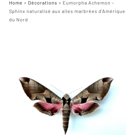
Home
»
Décorations
»
Eumorpha Achemon –
INSECTES NATURALISÉS
Sphinx naturalisé aux ailes marbrées d’Amérique
du Nord
DÉCORATIONS
MATÉRIELS
CURIOSITÉS
À PROPOS
CONTACT