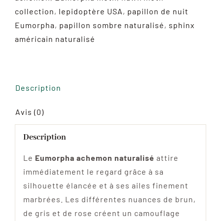
naturalisé
collection
,
lepidoptère USA
,
papillon de nuit
aux
Eumorpha
,
papillon sombre naturalisé
,
sphinx
ailes
américain naturalisé
marbrées
d'Amérique
du
Description
Nord
Avis (0)
Description
Le
Eumorpha achemon naturalisé
attire
immédiatement le regard grâce à sa
silhouette élancée et à ses ailes finement
marbrées. Les différentes nuances de brun,
de gris et de rose créent un camouflage