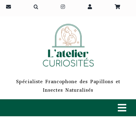
Passer
au
contenu
Spécialiste Francophone des Papillons et
Insectes Naturalisés
Tog
Navi
ACCUEIL