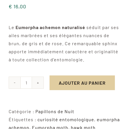
€
16,00
Le
Eumorpha achemon naturalisé
séduit par ses
ailes marbrées et ses élégantes nuances de
brun, de gris et de rose. Ce remarquable sphinx
apporte immédiatement caractère et originalité
à toute collection d’entomologie.
AJOUTER AU PANIER
quantité
de
Eumorpha
Achemon
Catégorie :
Papillons de Nuit
–
Étiquettes :
curiosité entomologique
,
eumorpha
Sphinx
achemon
,
Eumorpha moth
,
hawk moth