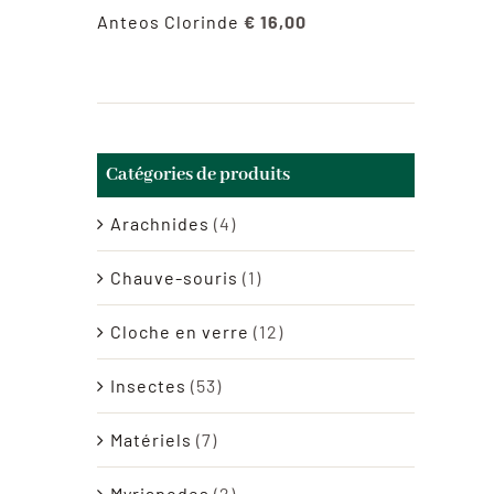
Anteos Clorinde
€
16,00
Catégories de produits
Arachnides
(4)
Chauve-souris
(1)
Cloche en verre
(12)
Insectes
(53)
Matériels
(7)
Myriapodes
(2)