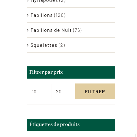
Papillons
(120)
Papillons de Nuit
(76)
Squelettes
(2)
Filtrer par prix
FILTRER
Prix
Prix
min
max
Étiquettes de produits