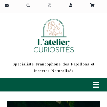
Passer
au
contenu
Spécialiste Francophone des Papillons et
Insectes Naturalisés
Tog
Navi
ACCUEIL