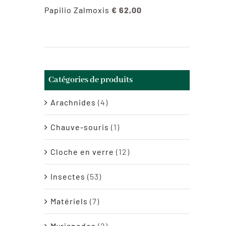
Papilio Zalmoxis
€
62,00
Catégories de produits
Arachnides
(4)
Chauve-souris
(1)
Cloche en verre
(12)
Insectes
(53)
Matériels
(7)
Myriapodes
(2)