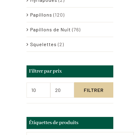
Papillons
(120)
Papillons de Nuit
(76)
Squelettes
(2)
Filtrer par prix
FILTRER
Prix
Prix
min
max
Étiquettes de produits