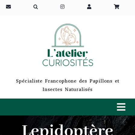
Passer
au
contenu
Spécialiste Francophone des Papillons et
Insectes Naturalisés
Tog
Navi
Lepidoptère
ACCUEIL