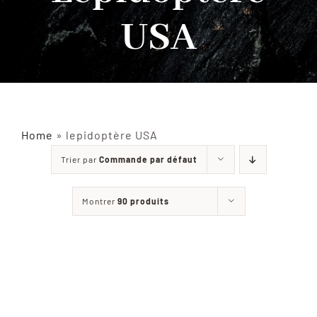
USA
INSECTES NATURALISÉS
DÉCORATIONS
MATÉRIELS
Home
»
lepidoptère USA
Trier par
Commande par défaut
CURIOSITÉS
Montrer
90 produits
À PROPOS
CONTACT