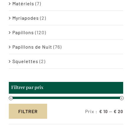
Matériels
(7)
Myriapodes
(2)
Papillons
(120)
Papillons de Nuit
(76)
Squelettes
(2)
Filtrer par prix
Prix :
—
FILTRER
€ 10
€ 20
Prix
Prix
min
max