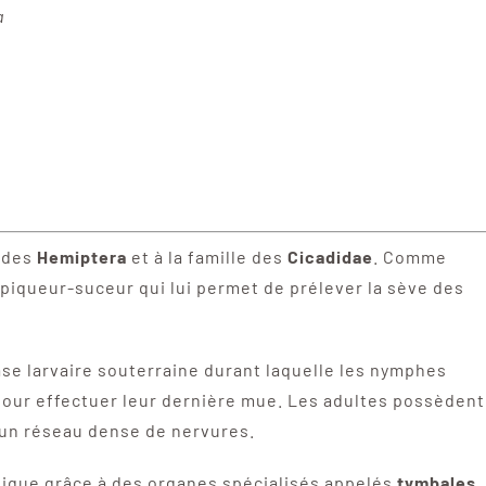
a
e des
Hemiptera
et à la famille des
Cicadidae
. Comme
 piqueur-suceur qui lui permet de prélever la sève des
se larvaire souterraine durant laquelle les nymphes
pour effectuer leur dernière mue. Les adultes possèdent
un réseau dense de nervures.
tique grâce à des organes spécialisés appelés
tymbales
.