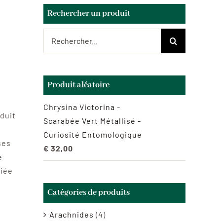
Rechercher un produit
Rechercher:
Produit aléatoire
Chrysina Victorina -
duit
Scarabée Vert Métallisé -
Curiosité Entomologique
ses
€
32,00
e
ciée
Catégories de produits
Arachnides
(4)