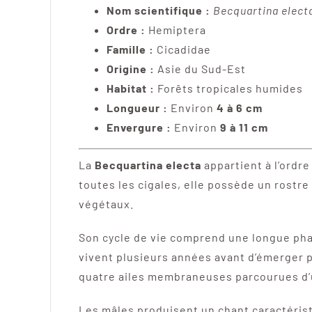
Nom scientifique :
Becquartina elect
Ordre :
Hemiptera
Famille :
Cicadidae
Origine :
Asie du Sud-Est
Habitat :
Forêts tropicales humides
Longueur :
Environ
4 à 6 cm
Envergure :
Environ
9 à 11 cm
La
Becquartina electa
appartient à l’ordr
toutes les cigales, elle possède un rostre
végétaux.
Son cycle de vie comprend une longue pha
vivent plusieurs années avant d’émerger 
quatre ailes membraneuses parcourues d’
Les mâles produisent un chant caractéris