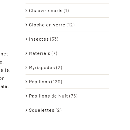
Chauve-souris
(1)
Cloche en verre
(12)
Insectes
(53)
Matériels
(7)
inet
ée
,
Myriapodes
(2)
relle
,
on
Papillons
(120)
talé
,
Papillons de Nuit
(76)
Squelettes
(2)