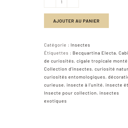
quantité
de
AJOUTER AU PANIER
Becquartina
Electa
–
Catégorie :
Insectes
Cigale
Étiquettes :
Becquartina Electa
,
Cab
tropicale
de curiosités
,
cigale tropicale mont
naturalisée
Collection d'insectes
,
curiosité natu
d'Asie
curiosités entomologiques
,
décorati
curieuse
,
insecte à l'unité
,
insecte é
Insecte pour collection
,
insectes
exotiques