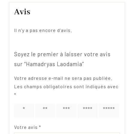
Avis
Il n’y a pas encore d’avis.
Soyez le premier à laisser votre avis
sur “Hamadryas Laodamia”
Votre adresse e-mail ne sera pas publiée.
Les champs obligatoires sont indiqués avec
*
1 étoile
2 étoiles
3 étoiles
4 étoiles
5 étoiles
sur 5
sur 5
sur 5
sur 5
sur 5
Votre avis
*