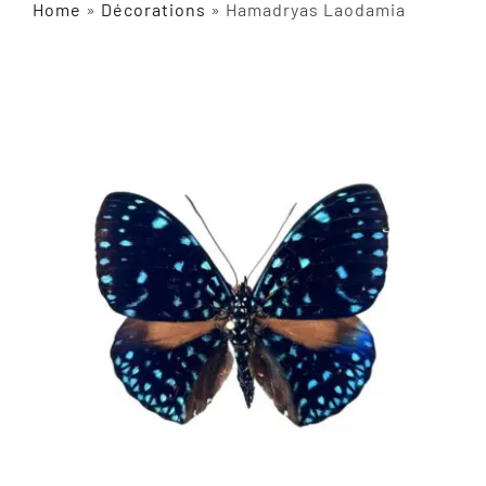
Home
»
Décorations
»
Hamadryas Laodamia
INSECTES NATURALISÉS
DÉCORATIONS
MATÉRIELS
CURIOSITÉS
À PROPOS
CONTACT