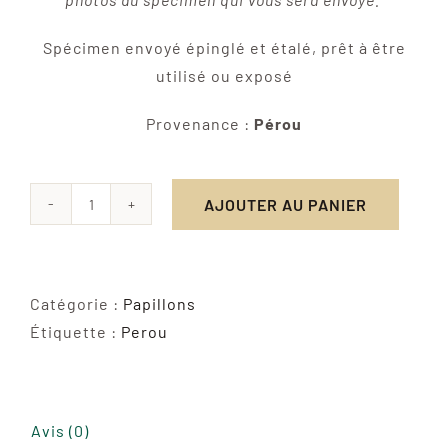
Spécimen envoyé épinglé et étalé, prêt à être
utilisé ou exposé
Provenance :
Pérou
AJOUTER AU PANIER
quantité
de
Hamadryas
Laodamia
Catégorie :
Papillons
Étiquette :
Perou
Avis (0)