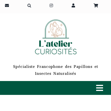
Passer
au
contenu
Spécialiste Francophone des Papillons et
Insectes Naturalisés
Tog
Navi
ACCUEIL