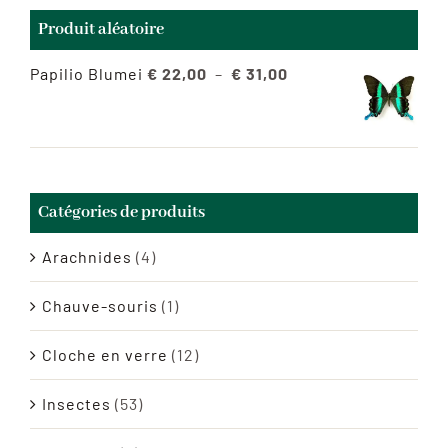
Produit aléatoire
Plage
Papilio Blumei
€
22,00
–
€
31,00
de
prix :
€ 22,00
à
Catégories de produits
€ 31,00
Arachnides
(4)
Chauve-souris
(1)
Cloche en verre
(12)
Insectes
(53)