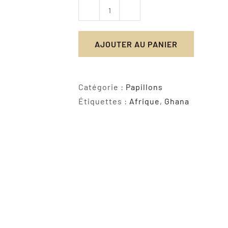
quantité
de
AJOUTER AU PANIER
Colotis
Ione
Catégorie :
Papillons
Étiquettes :
Afrique
,
Ghana