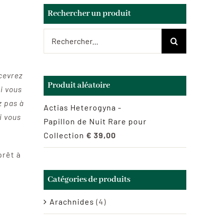
Rechercher un produit
Rechercher:
ecevrez
Produit aléatoire
i vous
z pas à
Actias Heterogyna -
i vous
Papillon de Nuit Rare pour
Collection
€
39,00
prêt à
Catégories de produits
Arachnides
(4)