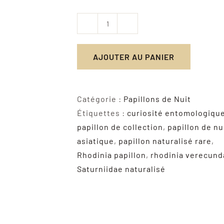
quantité
de
AJOUTER AU PANIER
Rhodinia
Verecunda
–
Catégorie :
Papillons de Nuit
Papillon
Étiquettes :
curiosité entomologiqu
de
papillon de collection
,
papillon de nu
nuit
asiatique
,
papillon naturalisé rare
,
naturalisé
Rhodinia papillon
,
rhodinia verecund
orange
Saturniidae naturalisé
cuivré
d’Asie