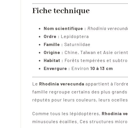
Fiche technique
Nom scientifique :
Rhodinia verecund
Ordre :
Lepidoptera
Famille :
Saturniidae
Origine :
Chine, Taïwan et Asie orien
Habitat :
Forêts tempérées et subtro
Envergure :
Environ
10 à 13 cm
Le
Rhodinia verecunda
appartient à l’ordr
famille regroupe certains des plus grands
réputés pour leurs couleurs, leurs ocelle
Comme tous les lépidoptères,
Rhodinia v
minuscules écailles. Ces structures micro