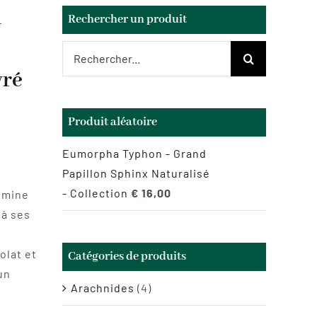
–
Rechercher un produit
Rechercher:
vré
Produit aléatoire
Eumorpha Typhon - Grand
Papillon Sphinx Naturalisé
- Collection
€
16,00
umine
 à ses
olat et
Catégories de produits
un
Arachnides
(4)