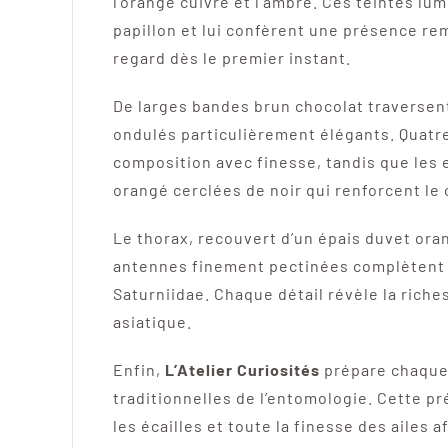
l’orange cuivré et l’ambre. Ces teintes l
papillon et lui confèrent une présence re
regard dès le premier instant.
De larges bandes brun chocolat traversen
ondulés particulièrement élégants. Quatre
composition avec finesse, tandis que les
orangé cerclées de noir qui renforcent le
Le thorax, recouvert d’un épais duvet ora
antennes finement pectinées complètent c
Saturniidae. Chaque détail révèle la rich
asiatique.
Enfin,
L’Atelier Curiosités
prépare chaque 
traditionnelles de l’entomologie. Cette p
les écailles et toute la finesse des ailes