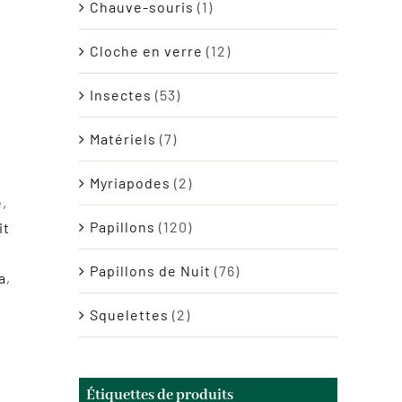
Chauve-souris
(1)
Cloche en verre
(12)
Insectes
(53)
Matériels
(7)
Myriapodes
(2)
e
,
Papillons
(120)
it
Papillons de Nuit
(76)
a
,
Squelettes
(2)
Étiquettes de produits