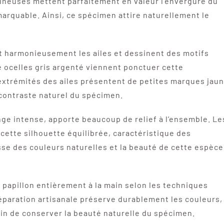
umineuses mettent parfaitement en valeur l’envergure du
marquable. Ainsi, ce spécimen attire naturellement le
t harmonieusement les ailes et dessinent des motifs
 ocelles gris argenté viennent ponctuer cette
 extrémités des ailes présentent de petites marques jau
 contraste naturel du spécimen.
nge intense, apporte beaucoup de relief à l’ensemble. Le
ette silhouette équilibrée, caractéristique des
esse des couleurs naturelles et la beauté de cette espèce
papillon entièrement à la main selon les techniques
réparation artisanale préserve durablement les couleurs,
 afin de conserver la beauté naturelle du spécimen.