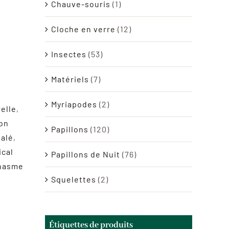
Chauve-souris
(1)
Cloche en verre
(12)
Insectes
(53)
Matériels
(7)
Myriapodes
(2)
relle
,
on
Papillons
(120)
talé
,
ical
Papillons de Nuit
(76)
hasme
Squelettes
(2)
Étiquettes de produits