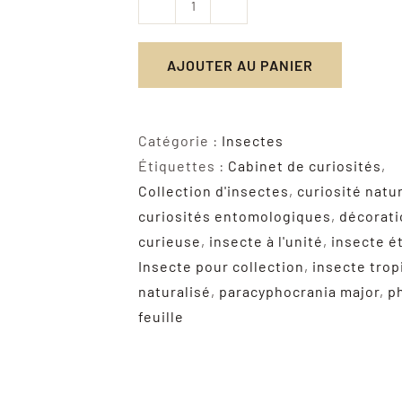
quantité
de
AJOUTER AU PANIER
Paracyphocrania
Major
-
Catégorie :
Insectes
Phasme
Étiquettes :
Cabinet de curiosités
,
Feuille
Collection d'insectes
,
curiosité natu
Spectaculaire
curiosités entomologiques
,
décorati
Naturalisé
curieuse
,
insecte à l'unité
,
insecte é
Insecte pour collection
,
insecte trop
naturalisé
,
paracyphocrania major
,
p
feuille