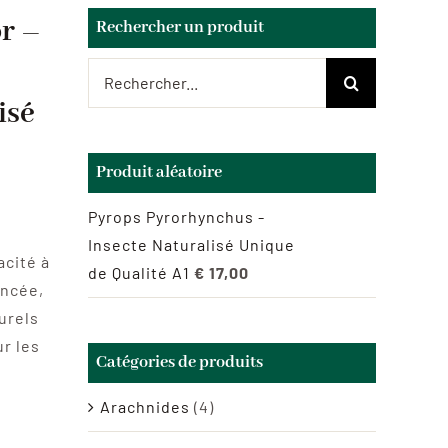
r –
Rechercher un produit
Rechercher:
isé
Produit aléatoire
Pyrops Pyrorhynchus -
Insecte Naturalisé Unique
acité à
de Qualité A1
€
17,00
ancée,
urels
r les
Catégories de produits
Arachnides
(4)