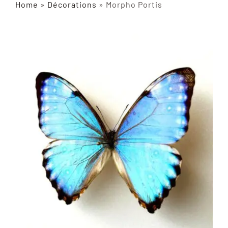
Home
»
Décorations
»
Morpho Portis
INSECTES NATURALISÉS
DÉCORATIONS
MATÉRIELS
CURIOSITÉS
À PROPOS
CONTACT