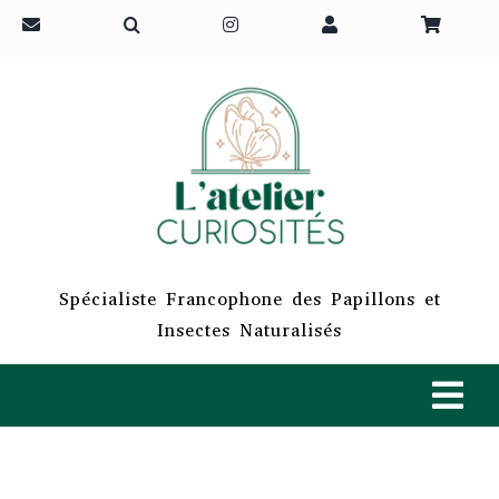
Passer
au
contenu
Spécialiste Francophone des Papillons et
Insectes Naturalisés
Tog
Navi
ACCUEIL