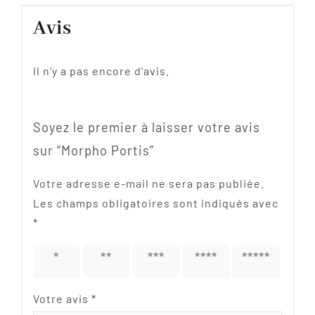
Avis
Il n’y a pas encore d’avis.
Soyez le premier à laisser votre avis
sur “Morpho Portis”
Votre adresse e-mail ne sera pas publiée.
Les champs obligatoires sont indiqués avec
*
1 étoile
2 étoiles
3 étoiles
4 étoiles
5 étoiles
sur 5
sur 5
sur 5
sur 5
sur 5
Votre avis
*