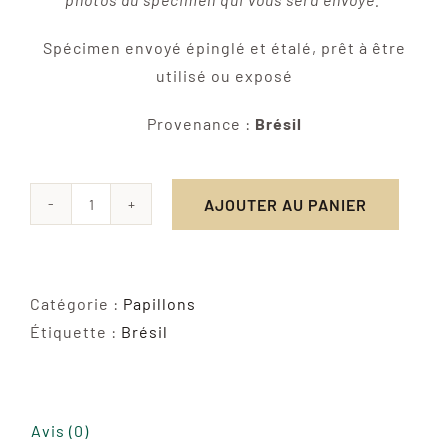
Spécimen envoyé épinglé et étalé, prêt à être
utilisé ou exposé
Provenance :
Brésil
AJOUTER AU PANIER
quantité
de
Morpho
Portis
Catégorie :
Papillons
Étiquette :
Brésil
Avis (0)