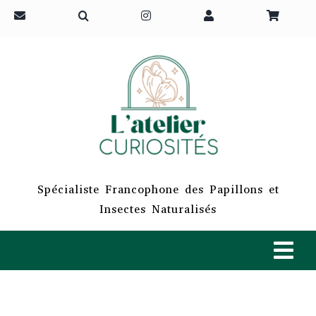
Passer
au
contenu
Spécialiste Francophone des Papillons et
Insectes Naturalisés
Tog
Navi
ACCUEIL