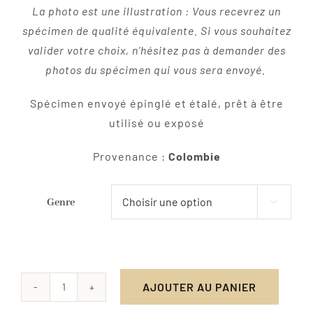
prix :
La photo est une illustration : Vous recevrez un
€ 18,00
spécimen de qualité équivalente. Si vous souhaitez
à
valider votre choix, n’hésitez pas à demander des
photos du spécimen qui vous sera envoyé.
€ 19,00
Spécimen envoyé épinglé et étalé, prêt à être
utilisé ou exposé
Provenance :
Colombie
Genre

AJOUTER AU PANIER
quantité