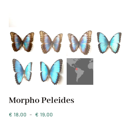
Morpho Peleides
Plage
€
18,00
–
€
19,00
de