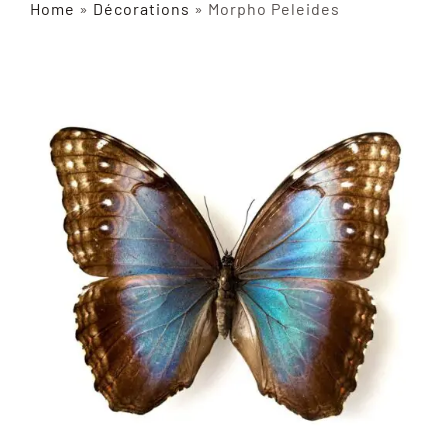
Home
»
Décorations
»
Morpho Peleides
INSECTES NATURALISÉS
DÉCORATIONS
MATÉRIELS
CURIOSITÉS
À PROPOS
CONTACT