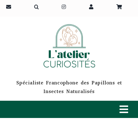
Passer
au
contenu
Spécialiste Francophone des Papillons et
Insectes Naturalisés
Tog
Navi
ACCUEIL