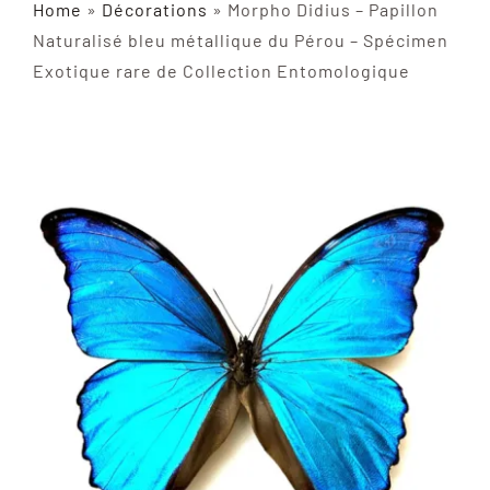
Home
»
Décorations
»
Morpho Didius – Papillon
INSECTES NATURALISÉS
Naturalisé bleu métallique du Pérou – Spécimen
Exotique rare de Collection Entomologique
DÉCORATIONS
MATÉRIELS
CURIOSITÉS
À PROPOS
CONTACT