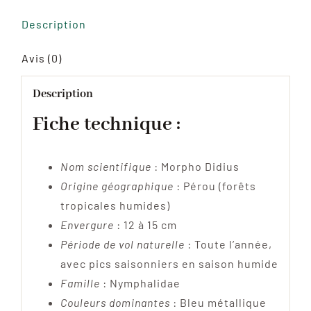
bleu
Description
métallique
du
Avis (0)
Pérou
-
Description
Spécimen
Fiche technique :
Exotique
rare
Nom scientifique
: Morpho Didius
de
Origine géographique
: Pérou (forêts
Collection
tropicales humides)
Entomologique
Envergure
: 12 à 15 cm
Période de vol naturelle
: Toute l’année,
avec pics saisonniers en saison humide
Famille
: Nymphalidae
Couleurs dominantes
: Bleu métallique