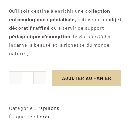
Qu’il soit destiné à enrichir une
collection
entomologique spécialisée
, à devenir un
objet
décoratif raffiné
ou à servir de support
pédagogique d’exception
, le
Morpho Didius
incarne la beauté et la richesse du monde
naturel.
AJOUTER AU PANIER
quantité
de
Morpho
Didius
Catégorie :
Papillons
-
Étiquette :
Perou
Papillon
Naturalisé