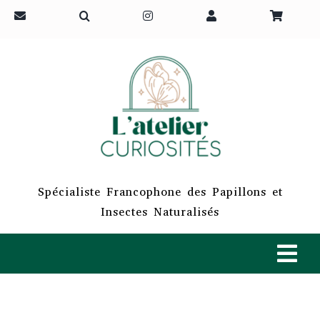
Passer
au
contenu
Spécialiste Francophone des Papillons et
Insectes Naturalisés
Tog
Navi
ACCUEIL