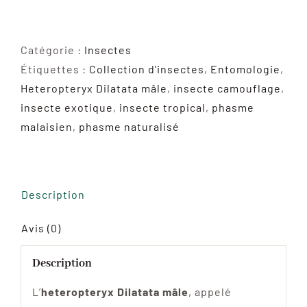
de
Heteropteryx
Dilatata
Catégorie :
Insectes
(Mâle)-
Étiquettes :
Collection d'insectes
,
Entomologie
,
Phasme
Heteropteryx Dilatata mâle
,
insecte camouflage
,
Malaisien
insecte exotique
,
insecte tropical
,
phasme
malaisien
,
phasme naturalisé
Description
Avis (0)
Description
L’
heteropteryx Dilatata mâle
, appelé