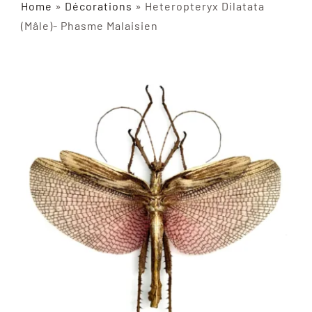
Home
»
Décorations
»
Heteropteryx Dilatata
INSECTES NATURALISÉS
(Mâle)- Phasme Malaisien
DÉCORATIONS
MATÉRIELS
CURIOSITÉS
À PROPOS
CONTACT