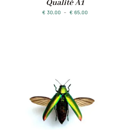
Qualité A1
Plage
€
30,00
–
€
65,00
de
prix :
€ 30,00
à
€ 65,00