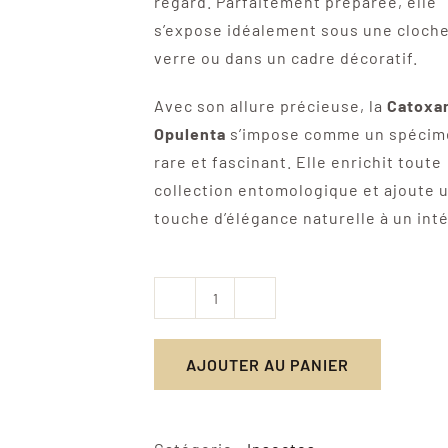
regard. Parfaitement préparée, elle
s’expose idéalement sous une cloch
verre ou dans un cadre décoratif.
Avec son allure précieuse, la
Catoxa
Opulenta
s’impose comme un spécim
rare et fascinant. Elle enrichit toute
collection entomologique et ajoute 
touche d’élégance naturelle à un inté
quantité
de
AJOUTER AU PANIER
Catoxantha
Opulenta
-