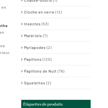
Chauve-souris
(1)
e en
Cloche en verre
(12)
Insectes
(53)
ntha
en
Matériels
(7)
une
Myriapodes
(2)
rieur.
Papillons
(120)
Papillons de Nuit
(76)
Squelettes
(2)
Étiquettes de produits