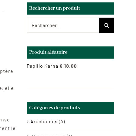
 –
Rechercher un produit
Rechercher:
Produit aléatoire
Papilio Karna
€
18,00
optère
e, elle
Catégories de produits
tense
Arachnides
(4)
ment le