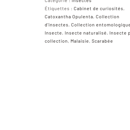
Catégorie :
Insectes
Scarabée
Étiquettes :
Cabinet de curiosités
,
Exotique
Catoxantha Opulenta
,
Collection
De
d'insectes
,
Collection entomologiqu
Qualité
Insecte
,
Insecte naturalisé
,
Insecte 
A1
collection
,
Malaisie
,
Scarabée