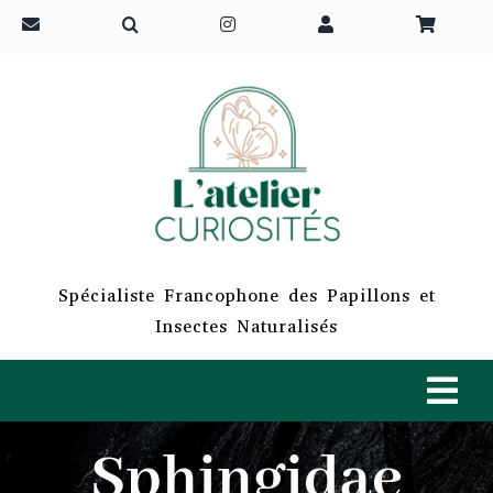
Passer
au
contenu
Spécialiste Francophone des Papillons et
Insectes Naturalisés
Tog
Navi
Sphingidae
ACCUEIL