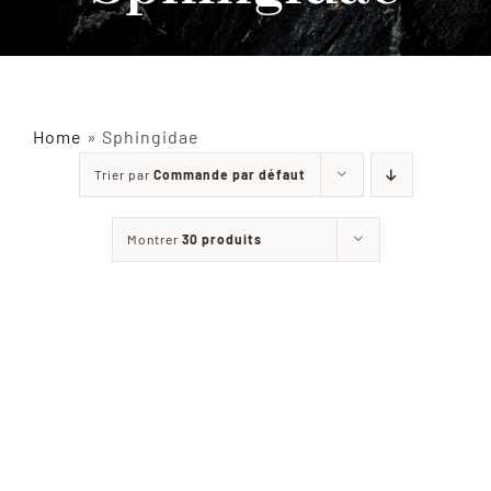
INSECTES NATURALISÉS
DÉCORATIONS
Home
»
Sphingidae
Trier par
Commande par défaut
MATÉRIELS
Montrer
30 produits
CURIOSITÉS
À PROPOS
CONTACT