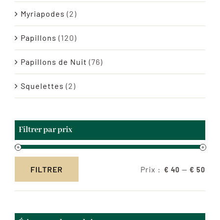
Myriapodes
(2)
Papillons
(120)
Papillons de Nuit
(76)
Squelettes
(2)
Filtrer par prix
Prix :
—
FILTRER
€ 40
€ 50
Prix
Prix
min
max