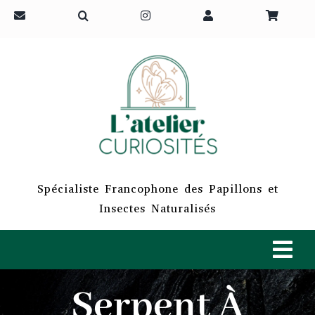
Passer
au
contenu
Spécialiste Francophone des Papillons et
Insectes Naturalisés
Tog
Navi
Serpent À
ACCUEIL