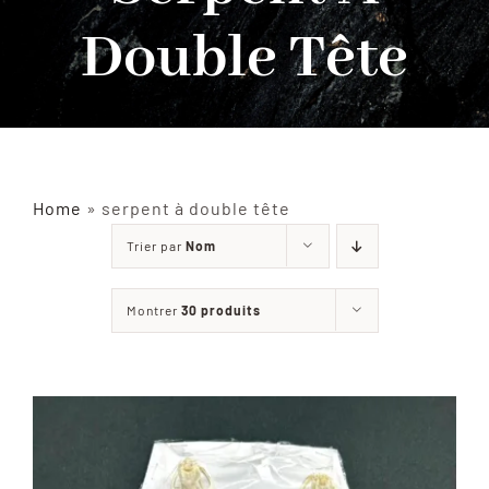
Double Tête
INSECTES NATURALISÉS
DÉCORATIONS
MATÉRIELS
Home
»
serpent à double tête
Trier par
Nom
CURIOSITÉS
Montrer
30 produits
À PROPOS
CONTACT