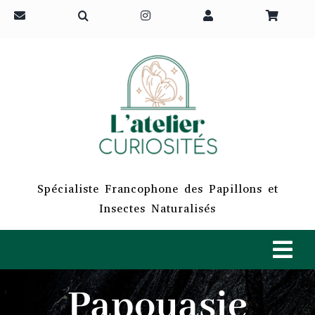
Passer
au
contenu
Spécialiste Francophone des Papillons et
Insectes Naturalisés
Tog
Navi
Papouasie
ACCUEIL