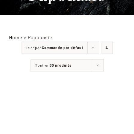
INSECTES NATURALISÉS
DÉCORATIONS
Home
»
Papouasie
Trier par
Commande par défaut
MATÉRIELS
Montrer
30 produits
CURIOSITÉS
À PROPOS
CONTACT