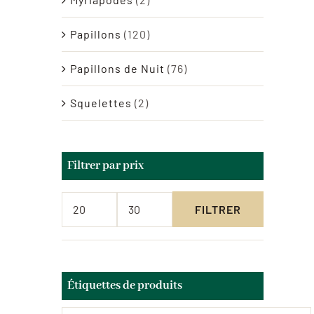
Papillons
(120)
Papillons de Nuit
(76)
Squelettes
(2)
Filtrer par prix
FILTRER
Prix
Prix
min
max
Étiquettes de produits