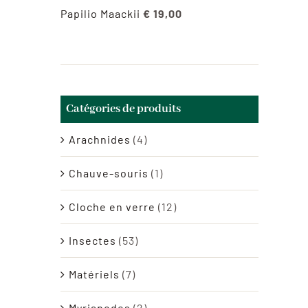
Papilio Maackii
€
19,00
Catégories de produits
Arachnides
(4)
Chauve-souris
(1)
Cloche en verre
(12)
Insectes
(53)
Matériels
(7)
Myriapodes
(2)