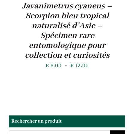
Javanimetrus cyaneus –
Scorpion bleu tropical
naturalisé d’Asie –
Spécimen rare
entomologique pour
collection et curiosités
Plage
€
6,00
–
€
12,00
de
prix :
€ 6,00
à
€ 12,00
Rechercher un produit