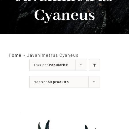
Cyaneus
INSECTES NATURALISÉS
DÉCORATIONS
MATÉRIELS
Home
»
Javanimetrus Cyaneus
Trier par
Popularité
CURIOSITÉS
Montrer
30 produits
À PROPOS
CONTACT