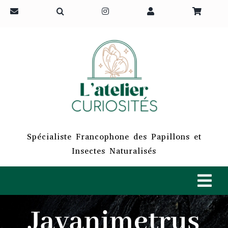
Passer
au
contenu
Spécialiste Francophone des Papillons et
Insectes Naturalisés
Tog
Navi
Javanimetrus
ACCUEIL