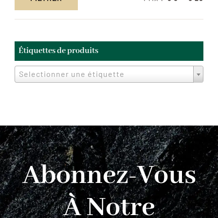
Prix
Prix
min
max
Étiquettes de produits
Selectionner une étiquette
Abonnez-Vous
À Notre