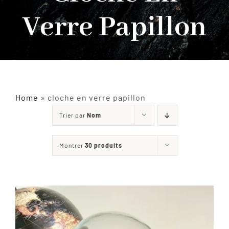
Verre Papillon
INSECTES NATURALISÉS
DÉCORATIONS
MATÉRIELS
Home
»
cloche en verre papillon
Trier par
Nom
CURIOSITÉS
Montrer
30 produits
À PROPOS
CONTACT