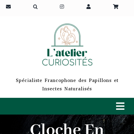
Passer
au
contenu
Spécialiste Francophone des Papillons et
Insectes Naturalisés
Tog
Navi
Cloche En
ACCUEIL