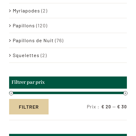
Myriapodes
(2)
Papillons
(120)
Papillons de Nuit
(76)
Squelettes
(2)
Filtrer par prix
Prix :
—
FILTRER
€ 20
€ 30
Prix
Prix
min
max