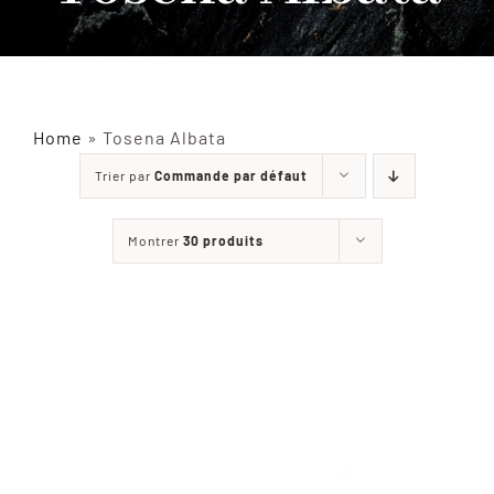
INSECTES NATURALISÉS
DÉCORATIONS
Home
»
Tosena Albata
Trier par
Commande par défaut
MATÉRIELS
Montrer
30 produits
CURIOSITÉS
À PROPOS
CONTACT