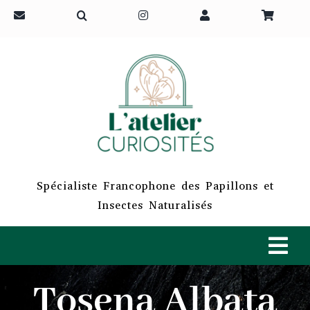
Passer
au
contenu
Spécialiste Francophone des Papillons et
Insectes Naturalisés
Tog
Navi
Tosena Albata
ACCUEIL