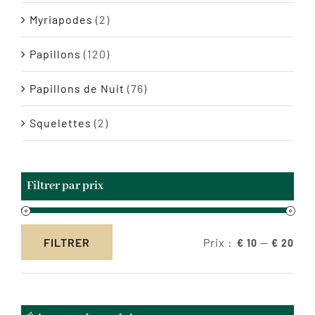
Myriapodes
(2)
Papillons
(120)
Papillons de Nuit
(76)
Squelettes
(2)
Filtrer par prix
Prix :
—
FILTRER
€ 10
€ 20
Prix
Prix
min
max