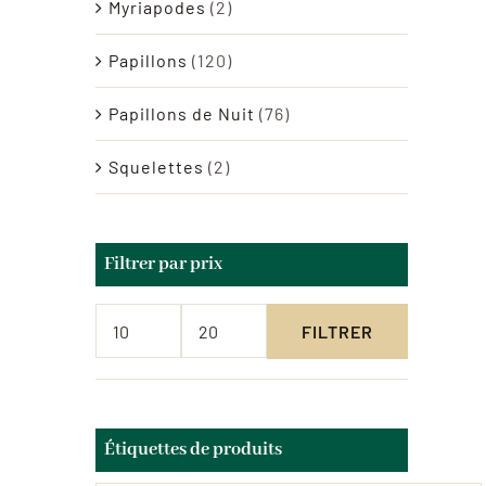
Myriapodes
(2)
Papillons
(120)
Papillons de Nuit
(76)
Squelettes
(2)
Filtrer par prix
FILTRER
Prix
Prix
min
max
Étiquettes de produits