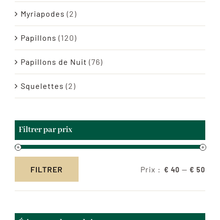
Myriapodes
(2)
Papillons
(120)
Papillons de Nuit
(76)
Squelettes
(2)
Filtrer par prix
Prix :
—
FILTRER
€ 40
€ 50
Prix
Prix
min
max