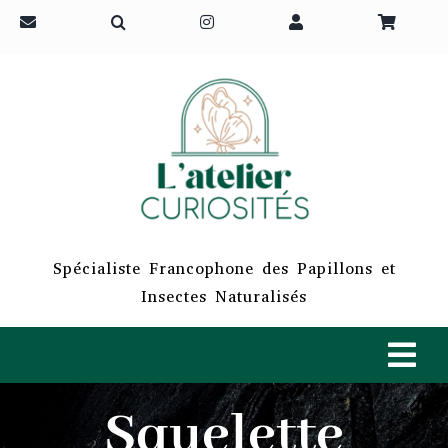
Passer
au
contenu
Spécialiste Francophone des Papillons et
Insectes Naturalisés
Tog
Navi
Squelette
ACCUEIL