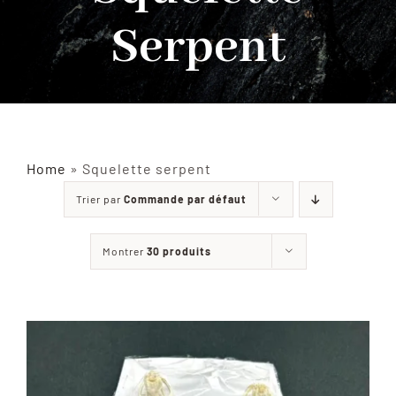
Serpent
INSECTES NATURALISÉS
DÉCORATIONS
MATÉRIELS
Home
»
Squelette serpent
Trier par
Commande par défaut
CURIOSITÉS
Montrer
30 produits
À PROPOS
CONTACT