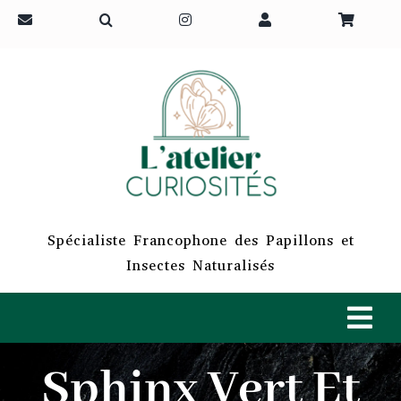
Passer
au
contenu
Spécialiste Francophone des Papillons et
Insectes Naturalisés
Tog
Navi
Sphinx Vert Et
ACCUEIL