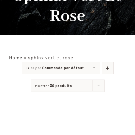
Rose
INSECTES NATURALISÉS
DÉCORATIONS
MATÉRIELS
Home
»
sphinx vert et rose
Trier par
Commande par défaut
CURIOSITÉS
Montrer
30 produits
À PROPOS
CONTACT