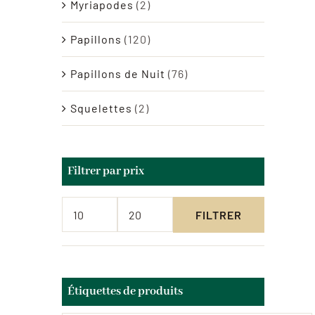
Myriapodes
(2)
Papillons
(120)
Papillons de Nuit
(76)
Squelettes
(2)
Filtrer par prix
FILTRER
Prix
Prix
min
max
Étiquettes de produits