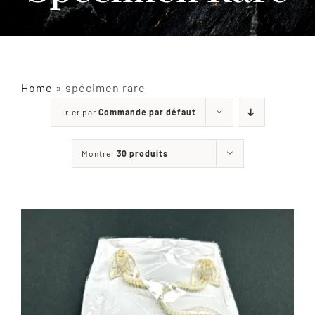
INSECTES NATURALISÉS
DÉCORATIONS
Home
»
spécimen rare
Trier par
Commande par défaut
MATÉRIELS
Montrer
30 produits
CURIOSITÉS
À PROPOS
CONTACT