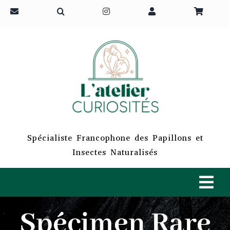
Passer
au
contenu
Spécialiste Francophone des Papillons et
Insectes Naturalisés
Tog
Navi
Spécimen Rare
ACCUEIL