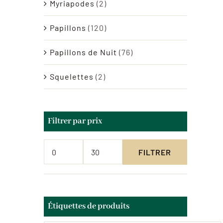
Myriapodes
(2)
Papillons
(120)
Papillons de Nuit
(76)
Squelettes
(2)
Filtrer par prix
FILTRER
Prix
Prix
min
max
Étiquettes de produits