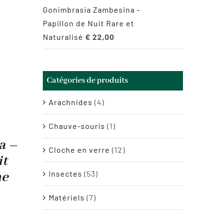
Gonimbrasia Zambesina -
Papillon de Nuit Rare et
Naturalisé
€
22,00
Catégories de produits
Arachnides
(4)
Chauve-souris
(1)
a –
Cloche en verre
(12)
it
Insectes
(53)
ne
Matériels
(7)