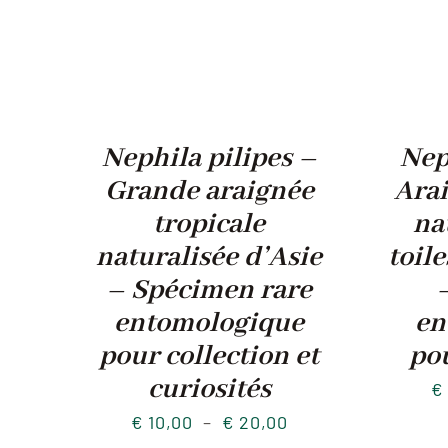
Nephila pilipes –
Nep
Grande araignée
Arai
tropicale
na
naturalisée d’Asie
toil
– Spécimen rare
entomologique
en
pour collection et
po
curiosités
€
Plage
€
10,00
–
€
20,00