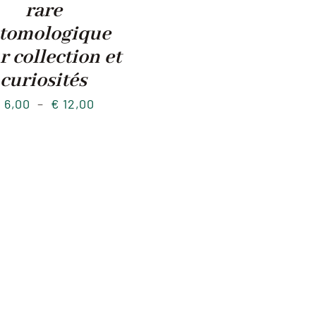
rare
tomologique
r collection et
curiosités
Plage
€
6,00
–
€
12,00
de
prix :
€ 6,00
à
€ 12,00