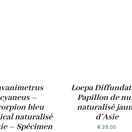
avanimetrus
Loepa Diffundat
cyaneus –
Papillon de nu
corpion bleu
naturalisé jau
ical naturalisé
d’Asie
sie – Spécimen
€
26,00