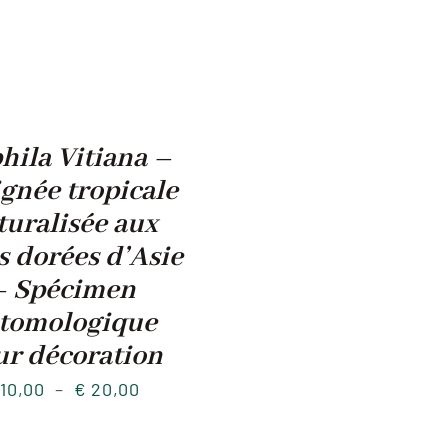
hila Vitiana –
gnée tropicale
turalisée aux
es dorées d’Asie
– Spécimen
tomologique
ur décoration
Plage
10,00
–
€
20,00
de