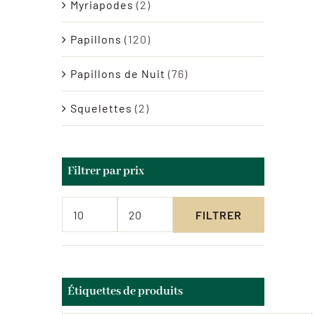
Myriapodes
(2)
Papillons
(120)
Papillons de Nuit
(76)
Squelettes
(2)
Filtrer par prix
FILTRER
Prix
Prix
min
max
Étiquettes de produits