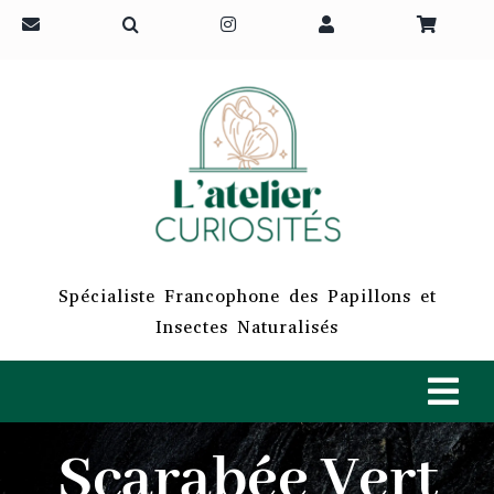
Passer
au
contenu
Spécialiste Francophone des Papillons et
Insectes Naturalisés
Tog
Navi
Scarabée Vert
ACCUEIL