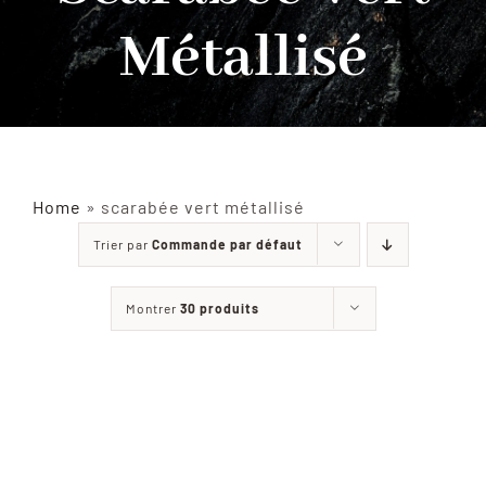
Métallisé
INSECTES NATURALISÉS
DÉCORATIONS
MATÉRIELS
Home
»
scarabée vert métallisé
Trier par
Commande par défaut
CURIOSITÉS
Montrer
30 produits
À PROPOS
CONTACT