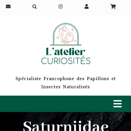
Passer
au
contenu
Spécialiste Francophone des Papillons et
Insectes Naturalisés
Tog
Navi
Saturniidae
ACCUEIL