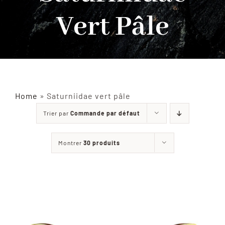
Vert Pâle
INSECTES NATURALISÉS
DÉCORATIONS
MATÉRIELS
Home
»
Saturniidae vert pâle
Trier par
Commande par défaut
CURIOSITÉS
Montrer
30 produits
À PROPOS
CONTACT