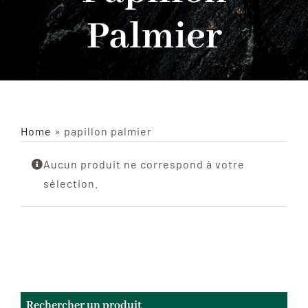
Palmier
INSECTES NATURALISÉS
DÉCORATIONS
MATÉRIELS
Home
»
papillon palmier
CURIOSITÉS
Aucun produit ne correspond à votre
sélection.
À PROPOS
CONTACT
Rechercher un produit