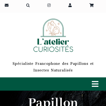
Passer
au
contenu
Spécialiste Francophone des Papillons et
Insectes Naturalisés
Tog
Navi
Papillon
ACCUEIL