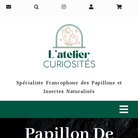
Passer
au
contenu
Spécialiste Francophone des Papillons et
Insectes Naturalisés
Tog
Navi
Papillon De
ACCUEIL