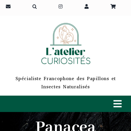
Passer
au
contenu
Spécialiste Francophone des Papillons et
Insectes Naturalisés
Tog
Navi
Panacea
ACCUEIL