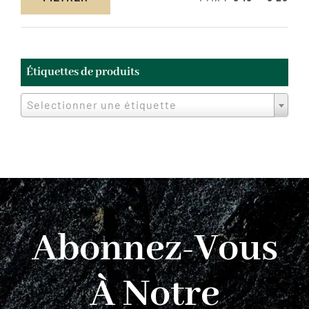
Prix
Prix
min
max
Étiquettes de produits
Selectionner une étiquette
Abonnez-Vous
À Notre