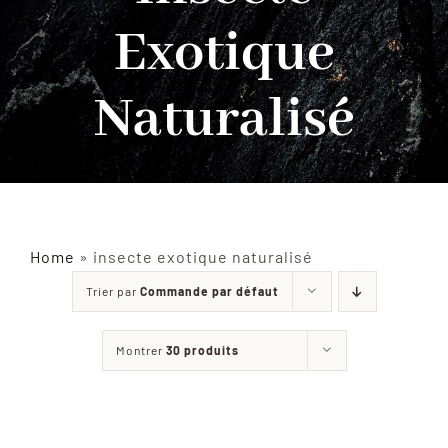
Exotique
INSECTES NATURALISÉS
Naturalisé
DÉCORATIONS
MATÉRIELS
CURIOSITÉS
Home
»
insecte exotique naturalisé
Trier par
Commande par défaut
À PROPOS
Montrer
30 produits
CONTACT