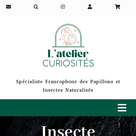
Passer
au
contenu
Spécialiste Francophone des Papillons et
Insectes Naturalisés
Tog
Navi
Insecte
ACCUEIL