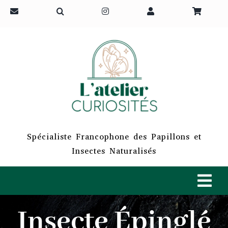
Passer
au
contenu
Spécialiste Francophone des Papillons et
Insectes Naturalisés
Tog
Navi
Insecte Épinglé
ACCUEIL