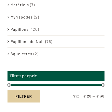
Matériels
(7)
Myriapodes
(2)
Papillons
(120)
Papillons de Nuit
(76)
Squelettes
(2)
Filtrer par prix
Prix :
—
FILTRER
€ 20
€ 30
Prix
Prix
min
max