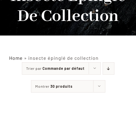
De Collection
INSECTES NATURALISÉS
DÉCORATIONS
MATÉRIELS
Home
»
insecte épinglé de collection
Trier par
Commande par défaut
CURIOSITÉS
Montrer
30 produits
À PROPOS
CONTACT