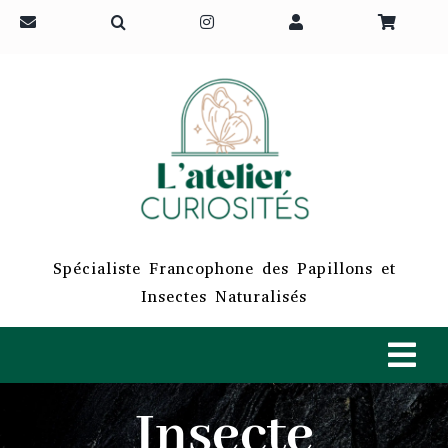
Passer
au
contenu
Spécialiste Francophone des Papillons et
Insectes Naturalisés
Tog
Navi
Insecte
ACCUEIL