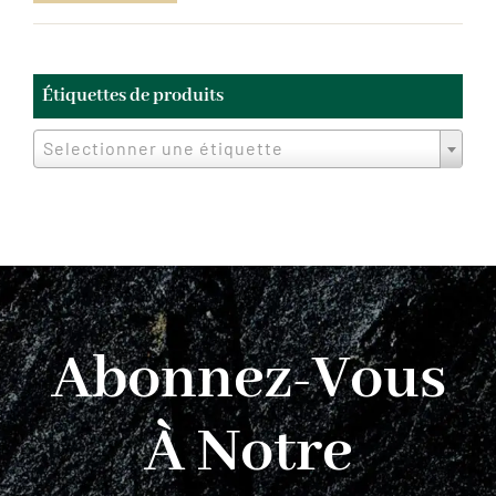
min
max
Étiquettes de produits
Selectionner une étiquette
Abonnez-Vous
À Notre