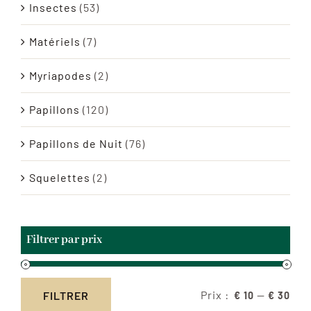
Insectes
(53)
Matériels
(7)
Myriapodes
(2)
Papillons
(120)
Papillons de Nuit
(76)
Squelettes
(2)
Filtrer par prix
Prix :
—
FILTRER
€ 10
€ 30
Prix
Prix