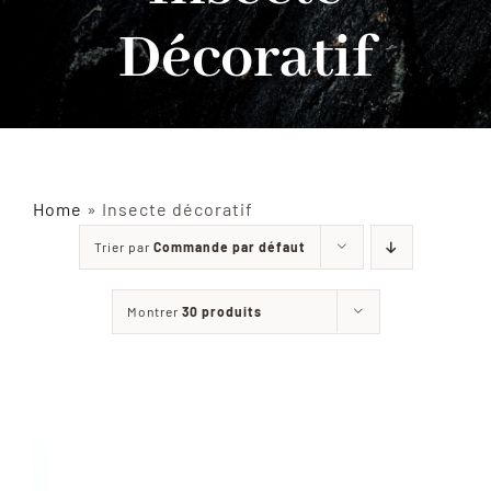
Décoratif
INSECTES NATURALISÉS
DÉCORATIONS
MATÉRIELS
Home
»
Insecte décoratif
Trier par
Commande par défaut
CURIOSITÉS
Montrer
30 produits
À PROPOS
CONTACT