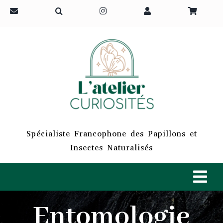
Passer
au
contenu
Spécialiste Francophone des Papillons et
Insectes Naturalisés
Tog
Navi
Entomologie
ACCUEIL