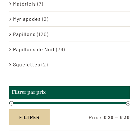
Matériels
(7)
Myriapodes
(2)
Papillons
(120)
Papillons de Nuit
(76)
Squelettes
(2)
Filtrer par prix
Prix :
—
FILTRER
€ 20
€ 30
Prix
Prix
min
max