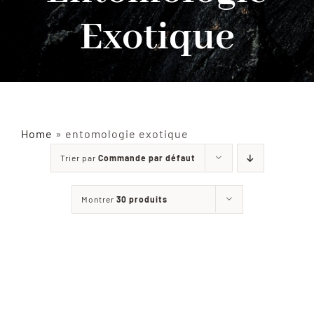
Exotique
INSECTES NATURALISÉS
DÉCORATIONS
MATÉRIELS
Home
»
entomologie exotique
Trier par
Commande par défaut
CURIOSITÉS
Montrer
30 produits
À PROPOS
CONTACT