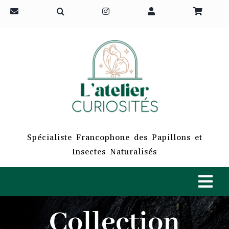
Passer
au
contenu
Spécialiste Francophone des Papillons et
Insectes Naturalisés
Tog
Navi
Collection
ACCUEIL