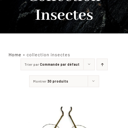
Insectes
INSECTES NATURALISÉS
DÉCORATIONS
MATÉRIELS
Home
»
collection insectes
Trier par
Commande par défaut
CURIOSITÉS
Montrer
30 produits
À PROPOS
CONTACT