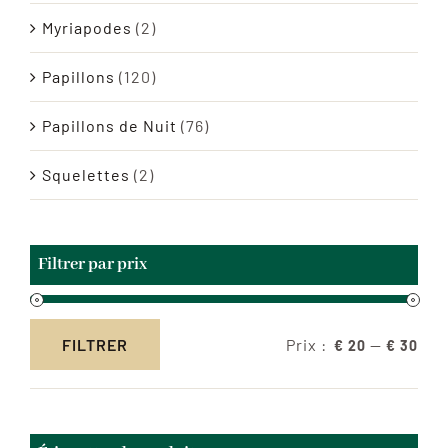
Myriapodes
(2)
Papillons
(120)
Papillons de Nuit
(76)
Squelettes
(2)
Filtrer par prix
Prix :
—
FILTRER
€ 20
€ 30
Prix
Prix
min
max