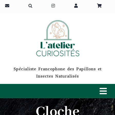
Passer
au
contenu
Spécialiste Francophone des Papillons et
Insectes Naturalisés
Tog
Navi
Cloche
ACCUEIL