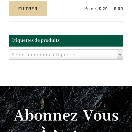
Prix :
—
FILTRER
€ 20
€ 30
Prix
Prix
min
max
Étiquettes de produits
Selectionner une étiquette
Abonnez-Vous