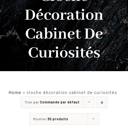
Décoration
INSECTES NATURALISÉS
Cabinet De
DÉCORATIONS
Curiosités
MATÉRIELS
CURIOSITÉS
À PROPOS
Home
»
cloche décoration cabinet de curiosités
Trier par
Commande par défaut
CONTACT
Montrer
30 produits