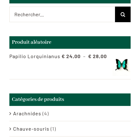
Rechercher:
Produit aléatoire
Plage
Papilio Lorquinianus
€
24,00
–
€
28,00
de
prix :
€ 24,00
à
Catégories de produits
€ 28,00
Arachnides
(4)
Chauve-souris
(1)