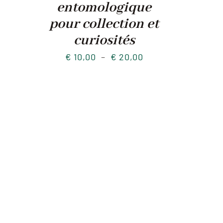
entomologique
pour collection et
curiosités
Plage
€
10,00
–
€
20,00
de
prix :
€ 10,00
à
€ 20,00