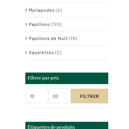
Myriapodes
(2)
Papillons
(120)
Papillons de Nuit
(76)
Squelettes
(2)
Filtrer par prix
FILTRER
Prix
Prix
min
max
Étiquettes de produits