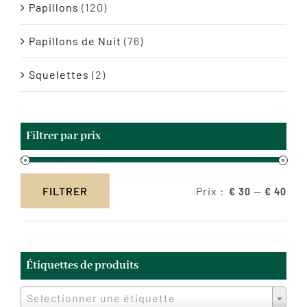
Papillons
(120)
Papillons de Nuit
(76)
Squelettes
(2)
Filtrer par prix
Prix :
—
FILTRER
€ 30
€ 40
Prix
Prix
min
max
Étiquettes de produits
Selectionner une étiquette