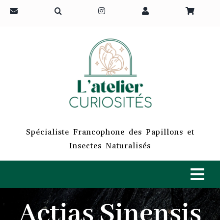
Passer
au
contenu
Spécialiste Francophone des Papillons et
Insectes Naturalisés
Tog
Navi
Actias Sinensis
ACCUEIL