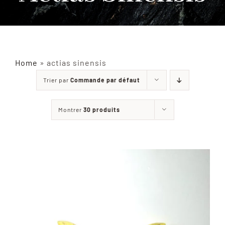
INSECTES NATURALISÉS
DÉCORATIONS
Home
»
actias sinensis
Trier par
Commande par défaut
MATÉRIELS
Montrer
30 produits
CURIOSITÉS
À PROPOS
CONTACT