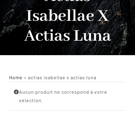
Isabellae X
INSECTES NATURALISÉS
Actias Luna
DÉCORATIONS
MATÉRIELS
CURIOSITÉS
Home
»
actias isabellae x actias luna
À PROPOS
Aucun produit ne correspond à votre
sélection.
CONTACT