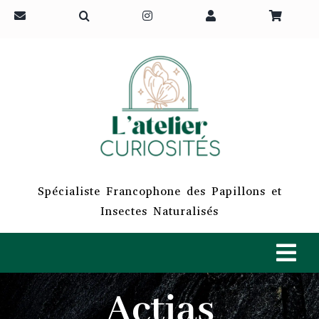
Passer
au
contenu
Spécialiste Francophone des Papillons et
Insectes Naturalisés
Tog
Navi
Actias
ACCUEIL