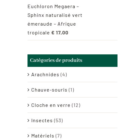
Euchloron Megaera –
Sphinx naturalisé vert
émeraude – Afrique
tropicale
€
17,00
Catégories de produits
Arachnides
(4)
Chauve-souris
(1)
Cloche en verre
(12)
Insectes
(53)
Matériels
(7)